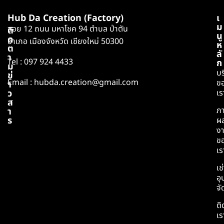
Hub Da Creation (Factory)
เ
ม
ซอย 12 ถนน มหาโชค 94 ตำบล ป่าตัน
ติ
นู
ด
อำเภอ เมืองจังหวัด เชียงใหม่ 50300
ห
ต
ลั
า
Tel :
097 924 4433
ก
ม
บร
ข่
Email :
hubda.creation@gmail.com
ข
า
ว
เร
ส
ภ
า
ร
ผ
ง
ข
เร
เช
อุ
จั
ติ
เร