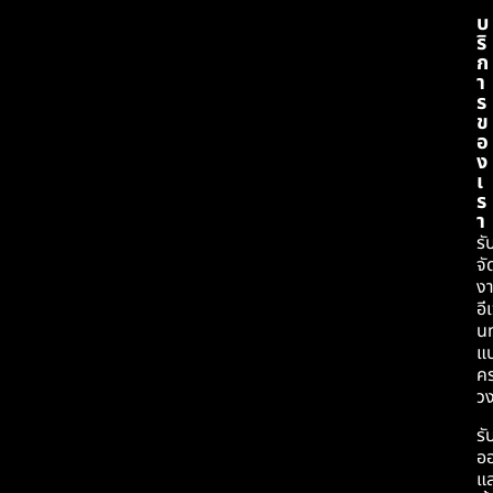
บ
ริ
ก
า
ร
ข
อ
ง
เ
ร
า
รั
จั
ง
อีเ
นท
แ
ค
ว
รั
อ
แล