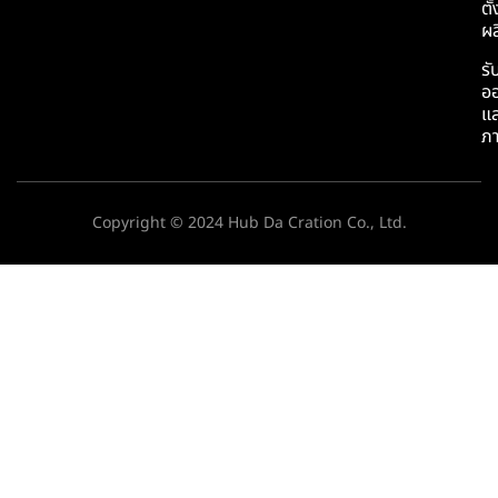
ตั
ผล
รั
อ
แล
ภ
Copyright © 2024 Hub Da Cration Co., Ltd.